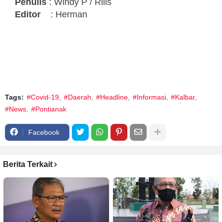
Penulis
: Windy P / Rilis
Editor
: Herman
Tags:
#Covid-19
#Daerah
#Headline
#Informasi
#Kalbar
#News
#Pontianak
Facebook
Berita Terkait