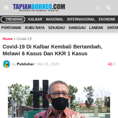
TRENDING
KALBAR
NASIONAL
INTERNASIONAL
EKONOMI
PONTIANAK
KUBU RAYA
SEKADAU
SANGGAU
LANDAK
SINTA
Home
Covid-19
Covid-19 Di Kalbar Kembali Bertambah,
Melawi 6 Kasus Dan KKR 1 Kasus
by
Publisher
•
Mei 31, 2020
0