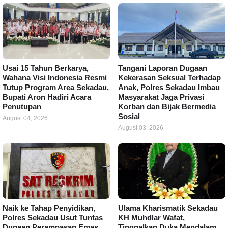
Usai 15 Tahun Berkarya,
Tangani Laporan Dugaan
Wahana Visi Indonesia Resmi
Kekerasan Seksual Terhadap
Tutup Program Area Sekadau,
Anak, Polres Sekadau Imbau
Bupati Aron Hadiri Acara
Masyarakat Jaga Privasi
Penutupan
Korban dan Bijak Bermedia
Sosial
August 04, 2026
August 03, 2026
Naik ke Tahap Penyidikan,
Ulama Kharismatik Sekadau
Polres Sekadau Usut Tuntas
KH Muhdlar Wafat,
Dugaan Perampasan Emas
Tinggalkan Duka Mendalam