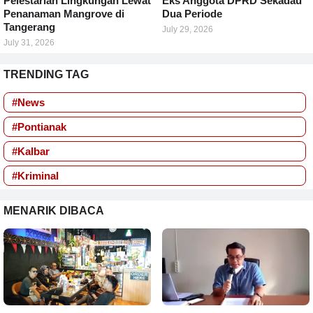
Pelestarian Lingkungan Lewat
Eks Anggota DPRD Sekadau
Penanaman Mangrove di
Dua Periode
Tangerang
July 29, 2026
July 31, 2026
TRENDING TAG
#News
#Pontianak
#Kalbar
#Kriminal
MENARIK DIBACA