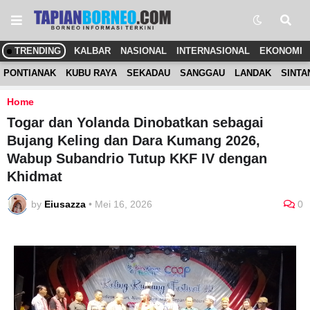
TRENDING
KALBAR
NASIONAL
INTERNASIONAL
EKONOMI
PONTIANAK
KUBU RAYA
SEKADAU
SANGGAU
LANDAK
SINTA
Home
Togar dan Yolanda Dinobatkan sebagai
Bujang Keling dan Dara Kumang 2026,
Wabup Subandrio Tutup KKF IV dengan
Khidmat
by
Eiusazza
•
Mei 16, 2026
0