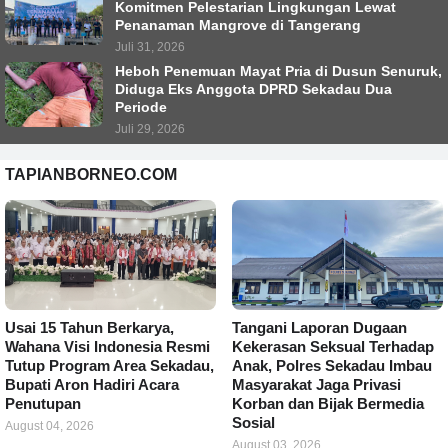
Komitmen Pelestarian Lingkungan Lewat
Penanaman Mangrove di Tangerang
Juli 31, 2026
Heboh Penemuan Mayat Pria di Dusun Senuruk,
Diduga Eks Anggota DPRD Sekadau Dua
Periode
Juli 29, 2026
TAPIANBORNEO.COM
Usai 15 Tahun Berkarya,
Tangani Laporan Dugaan
Wahana Visi Indonesia Resmi
Kekerasan Seksual Terhadap
Tutup Program Area Sekadau,
Anak, Polres Sekadau Imbau
Bupati Aron Hadiri Acara
Masyarakat Jaga Privasi
Penutupan
Korban dan Bijak Bermedia
Sosial
August 04, 2026
August 03, 2026