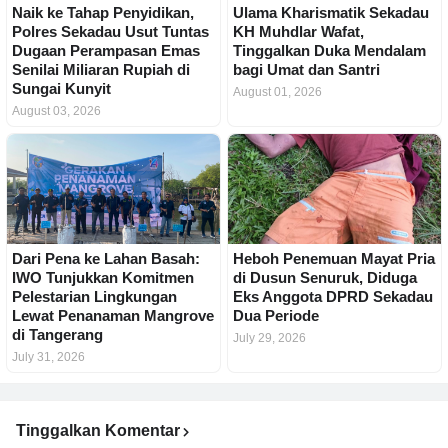
Naik ke Tahap Penyidikan,
Ulama Kharismatik Sekadau
Polres Sekadau Usut Tuntas
KH Muhdlar Wafat,
Dugaan Perampasan Emas
Tinggalkan Duka Mendalam
Senilai Miliaran Rupiah di
bagi Umat dan Santri
Sungai Kunyit
August 01, 2026
August 03, 2026
Dari Pena ke Lahan Basah:
Heboh Penemuan Mayat Pria
IWO Tunjukkan Komitmen
di Dusun Senuruk, Diduga
Pelestarian Lingkungan
Eks Anggota DPRD Sekadau
Lewat Penanaman Mangrove
Dua Periode
di Tangerang
July 29, 2026
July 31, 2026
Tinggalkan Komentar