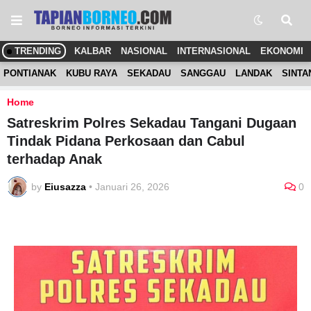
TRENDING
KALBAR
NASIONAL
INTERNASIONAL
EKONOMI
PONTIANAK
KUBU RAYA
SEKADAU
SANGGAU
LANDAK
SINTA
Home
Satreskrim Polres Sekadau Tangani Dugaan
Tindak Pidana Perkosaan dan Cabul
terhadap Anak
by
Eiusazza
•
Januari 26, 2026
0