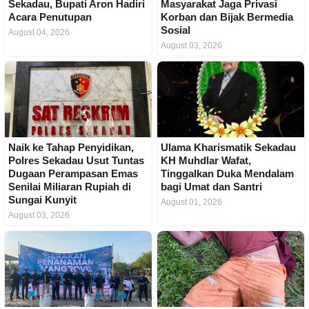
Sekadau, Bupati Aron Hadiri
Masyarakat Jaga Privasi
Acara Penutupan
Korban dan Bijak Bermedia
Sosial
August 04, 2026
August 03, 2026
Naik ke Tahap Penyidikan,
Ulama Kharismatik Sekadau
Polres Sekadau Usut Tuntas
KH Muhdlar Wafat,
Dugaan Perampasan Emas
Tinggalkan Duka Mendalam
Senilai Miliaran Rupiah di
bagi Umat dan Santri
Sungai Kunyit
August 01, 2026
August 03, 2026