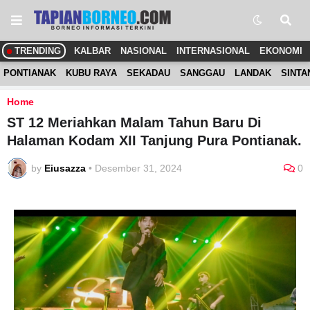
TRENDING
KALBAR
NASIONAL
INTERNASIONAL
EKONOMI
PONTIANAK
KUBU RAYA
SEKADAU
SANGGAU
LANDAK
SINTA
Home
ST 12 Meriahkan Malam Tahun Baru Di
Halaman Kodam XII Tanjung Pura Pontianak.
by
Eiusazza
•
Desember 31, 2024
0