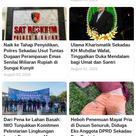
Naik ke Tahap Penyidikan,
Ulama Kharismatik Sekadau
Polres Sekadau Usut Tuntas
KH Muhdlar Wafat,
Dugaan Perampasan Emas
Tinggalkan Duka Mendalam
Senilai Miliaran Rupiah di
bagi Umat dan Santri
Sungai Kunyit
August 01, 2026
August 03, 2026
Dari Pena ke Lahan Basah:
Heboh Penemuan Mayat Pria
IWO Tunjukkan Komitmen
di Dusun Senuruk, Diduga
Pelestarian Lingkungan
Eks Anggota DPRD Sekadau