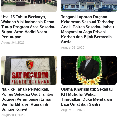
Usai 15 Tahun Berkarya,
Tangani Laporan Dugaan
Wahana Visi Indonesia Resmi
Kekerasan Seksual Terhadap
Tutup Program Area Sekadau,
Anak, Polres Sekadau Imbau
Bupati Aron Hadiri Acara
Masyarakat Jaga Privasi
Penutupan
Korban dan Bijak Bermedia
Sosial
August 04, 2026
August 03, 2026
Naik ke Tahap Penyidikan,
Ulama Kharismatik Sekadau
Polres Sekadau Usut Tuntas
KH Muhdlar Wafat,
Dugaan Perampasan Emas
Tinggalkan Duka Mendalam
Senilai Miliaran Rupiah di
bagi Umat dan Santri
Sungai Kunyit
August 01, 2026
August 03, 2026