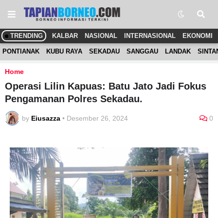
TRENDING
KALBAR
NASIONAL
INTERNASIONAL
EKONOMI
PONTIANAK
KUBU RAYA
SEKADAU
SANGGAU
LANDAK
SINTA
Home
Operasi Lilin Kapuas: Batu Jato Jadi Fokus
Pengamanan Polres Sekadau.
by
Eiusazza
•
Desember 26, 2024
0