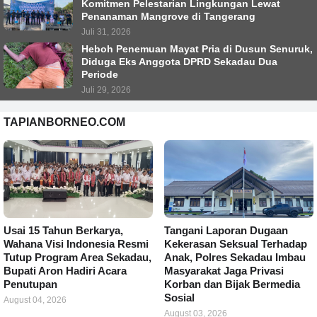
Komitmen Pelestarian Lingkungan Lewat
Penanaman Mangrove di Tangerang
Juli 31, 2026
Heboh Penemuan Mayat Pria di Dusun Senuruk,
Diduga Eks Anggota DPRD Sekadau Dua
Periode
Juli 29, 2026
TAPIANBORNEO.COM
Usai 15 Tahun Berkarya,
Tangani Laporan Dugaan
Wahana Visi Indonesia Resmi
Kekerasan Seksual Terhadap
Tutup Program Area Sekadau,
Anak, Polres Sekadau Imbau
Bupati Aron Hadiri Acara
Masyarakat Jaga Privasi
Penutupan
Korban dan Bijak Bermedia
Sosial
August 04, 2026
August 03, 2026