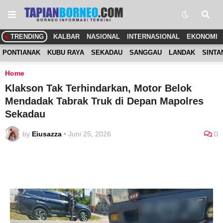
TRENDING
KALBAR
NASIONAL
INTERNASIONAL
EKONOMI
PONTIANAK
KUBU RAYA
SEKADAU
SANGGAU
LANDAK
SINTA
Home
Klakson Tak Terhindarkan, Motor Belok
Mendadak Tabrak Truk di Depan Mapolres
Sekadau
by
Eiusazza
•
Juni 25, 2026
0