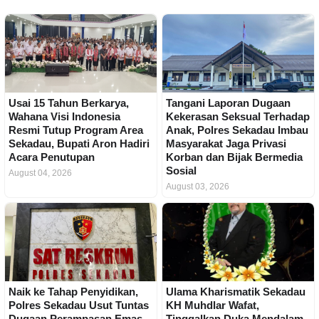
Usai 15 Tahun Berkarya,
Tangani Laporan Dugaan
Wahana Visi Indonesia
Kekerasan Seksual Terhadap
Resmi Tutup Program Area
Anak, Polres Sekadau Imbau
Sekadau, Bupati Aron Hadiri
Masyarakat Jaga Privasi
Acara Penutupan
Korban dan Bijak Bermedia
Sosial
August 04, 2026
August 03, 2026
Naik ke Tahap Penyidikan,
Ulama Kharismatik Sekadau
Polres Sekadau Usut Tuntas
KH Muhdlar Wafat,
Dugaan Perampasan Emas
Tinggalkan Duka Mendalam