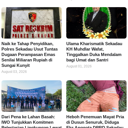
Naik ke Tahap Penyidikan,
Ulama Kharismatik Sekadau
Polres Sekadau Usut Tuntas
KH Muhdlar Wafat,
Dugaan Perampasan Emas
Tinggalkan Duka Mendalam
Senilai Miliaran Rupiah di
bagi Umat dan Santri
Sungai Kunyit
August 01, 2026
August 03, 2026
Dari Pena ke Lahan Basah:
Heboh Penemuan Mayat Pria
IWO Tunjukkan Komitmen
di Dusun Senuruk, Diduga
Pelestarian Lingkungan Lewat
Eks Anggota DPRD Sekadau