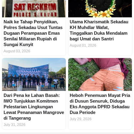
Naik ke Tahap Penyidikan,
Ulama Kharismatik Sekadau
Polres Sekadau Usut Tuntas
KH Muhdlar Wafat,
Dugaan Perampasan Emas
Tinggalkan Duka Mendalam
Senilai Miliaran Rupiah di
bagi Umat dan Santri
Sungai Kunyit
August 01, 2026
August 03, 2026
Dari Pena ke Lahan Basah:
Heboh Penemuan Mayat Pria
IWO Tunjukkan Komitmen
di Dusun Senuruk, Diduga
Pelestarian Lingkungan
Eks Anggota DPRD Sekadau
Lewat Penanaman Mangrove
Dua Periode
di Tangerang
July 29, 2026
July 31, 2026