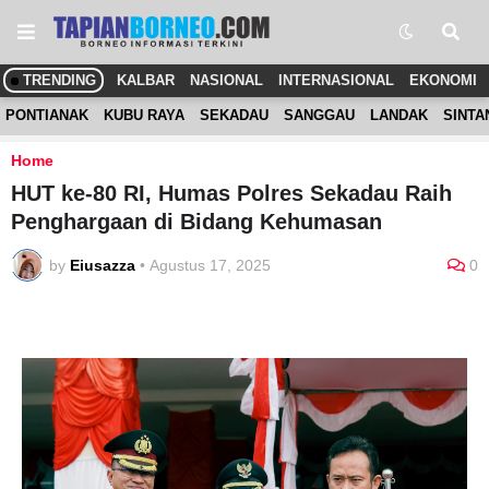
TRENDING
KALBAR
NASIONAL
INTERNASIONAL
EKONOMI
PONTIANAK
KUBU RAYA
SEKADAU
SANGGAU
LANDAK
SINTA
Home
HUT ke-80 RI, Humas Polres Sekadau Raih
Penghargaan di Bidang Kehumasan
by
Eiusazza
•
Agustus 17, 2025
0