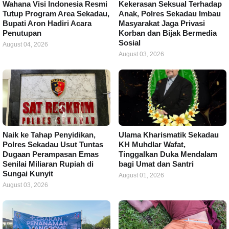
Wahana Visi Indonesia Resmi
Kekerasan Seksual Terhadap
Tutup Program Area Sekadau,
Anak, Polres Sekadau Imbau
Bupati Aron Hadiri Acara
Masyarakat Jaga Privasi
Penutupan
Korban dan Bijak Bermedia
Sosial
August 04, 2026
August 03, 2026
Naik ke Tahap Penyidikan,
Ulama Kharismatik Sekadau
Polres Sekadau Usut Tuntas
KH Muhdlar Wafat,
Dugaan Perampasan Emas
Tinggalkan Duka Mendalam
Senilai Miliaran Rupiah di
bagi Umat dan Santri
Sungai Kunyit
August 01, 2026
August 03, 2026