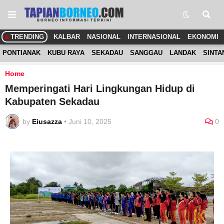
TRENDING
KALBAR
NASIONAL
INTERNASIONAL
EKONOMI
PONTIANAK
KUBU RAYA
SEKADAU
SANGGAU
LANDAK
SINTA
Home
Memperingati Hari Lingkungan Hidup di
Kabupaten Sekadau
by
Eiusazza
•
Juni 10, 2025
0