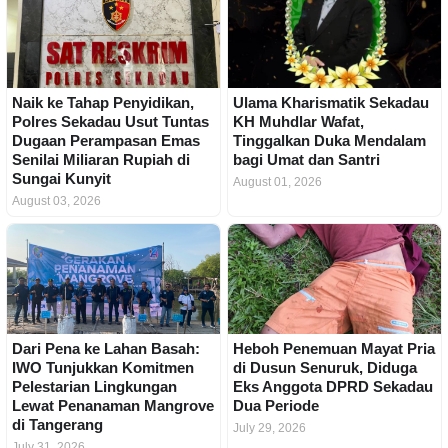
Naik ke Tahap Penyidikan,
Ulama Kharismatik Sekadau
Polres Sekadau Usut Tuntas
KH Muhdlar Wafat,
Dugaan Perampasan Emas
Tinggalkan Duka Mendalam
Senilai Miliaran Rupiah di
bagi Umat dan Santri
Sungai Kunyit
August 01, 2026
August 03, 2026
Dari Pena ke Lahan Basah:
Heboh Penemuan Mayat Pria
IWO Tunjukkan Komitmen
di Dusun Senuruk, Diduga
Pelestarian Lingkungan
Eks Anggota DPRD Sekadau
Lewat Penanaman Mangrove
Dua Periode
di Tangerang
July 29, 2026
July 31, 2026