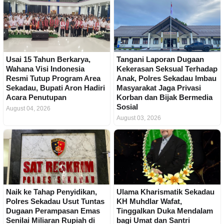
Usai 15 Tahun Berkarya,
Tangani Laporan Dugaan
Wahana Visi Indonesia
Kekerasan Seksual Terhadap
Resmi Tutup Program Area
Anak, Polres Sekadau Imbau
Sekadau, Bupati Aron Hadiri
Masyarakat Jaga Privasi
Acara Penutupan
Korban dan Bijak Bermedia
Sosial
August 04, 2026
August 03, 2026
Naik ke Tahap Penyidikan,
Ulama Kharismatik Sekadau
Polres Sekadau Usut Tuntas
KH Muhdlar Wafat,
Dugaan Perampasan Emas
Tinggalkan Duka Mendalam
Senilai Miliaran Rupiah di
bagi Umat dan Santri