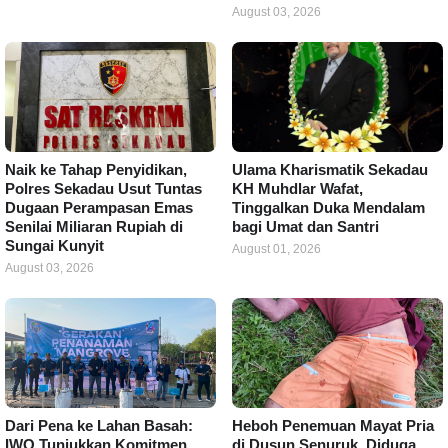
August 03, 2026
Naik ke Tahap Penyidikan,
Ulama Kharismatik Sekadau
Polres Sekadau Usut Tuntas
KH Muhdlar Wafat,
Dugaan Perampasan Emas
Tinggalkan Duka Mendalam
Senilai Miliaran Rupiah di
bagi Umat dan Santri
Sungai Kunyit
August 01, 2026
August 03, 2026
Dari Pena ke Lahan Basah:
Heboh Penemuan Mayat Pria
IWO Tunjukkan Komitmen
di Dusun Senuruk, Diduga