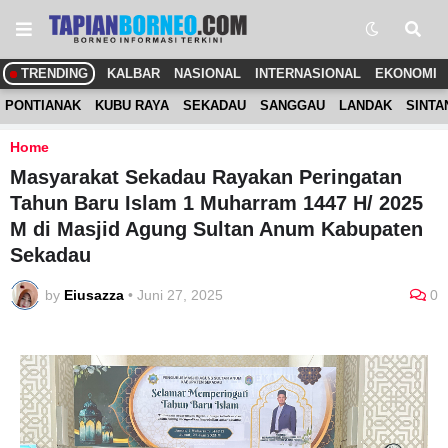
TRENDING
KALBAR
NASIONAL
INTERNASIONAL
EKONOMI
PONTIANAK
KUBU RAYA
SEKADAU
SANGGAU
LANDAK
SINTA
Home
Masyarakat Sekadau Rayakan Peringatan
Tahun Baru Islam 1 Muharram 1447 H/ 2025
M di Masjid Agung Sultan Anum Kabupaten
Sekadau
by
Eiusazza
•
Juni 27, 2025
0