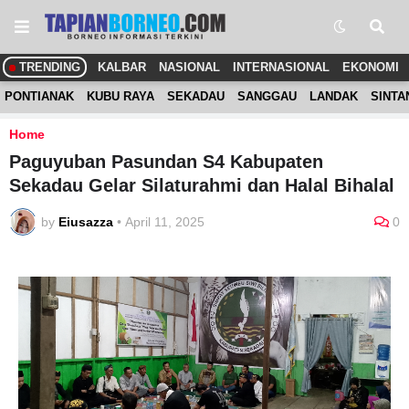
TRENDING
KALBAR
NASIONAL
INTERNASIONAL
EKONOMI
PONTIANAK
KUBU RAYA
SEKADAU
SANGGAU
LANDAK
SINTA
Home
Paguyuban Pasundan S4 Kabupaten
Sekadau Gelar Silaturahmi dan Halal Bihalal
by
Eiusazza
•
April 11, 2025
0