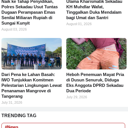
Naik ke Tahap Penyidikan,
Ulama Kharismatik Sekadau
Polres Sekadau Usut Tuntas
KH Muhdlar Wafat,
Dugaan Perampasan Emas
Tinggalkan Duka Mendalam
Senilai Miliaran Rupiah di
bagi Umat dan Santri
Sungai Kunyit
August 01, 2026
August 03, 2026
Dari Pena ke Lahan Basah:
Heboh Penemuan Mayat Pria
IWO Tunjukkan Komitmen
di Dusun Senuruk, Diduga
Pelestarian Lingkungan Lewat
Eks Anggota DPRD Sekadau
Penanaman Mangrove di
Dua Periode
Tangerang
July 29, 2026
July 31, 2026
TRENDING TAG
#News