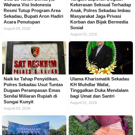
Wahana Visi Indonesia
Kekerasan Seksual Terhadap
Resmi Tutup Program Area
Anak, Polres Sekadau Imbau
Sekadau, Bupati Aron Hadiri
Masyarakat Jaga Privasi
Acara Penutupan
Korban dan Bijak Bermedia
Sosial
August 04, 2026
August 03, 2026
Naik ke Tahap Penyidikan,
Ulama Kharismatik Sekadau
Polres Sekadau Usut Tuntas
KH Muhdlar Wafat,
Dugaan Perampasan Emas
Tinggalkan Duka Mendalam
Senilai Miliaran Rupiah di
bagi Umat dan Santri
Sungai Kunyit
August 01, 2026
August 03, 2026