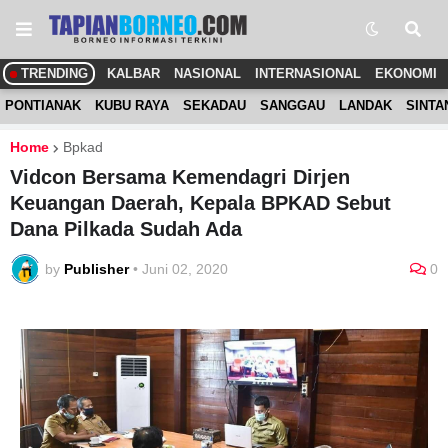
TRENDING
KALBAR
NASIONAL
INTERNASIONAL
EKONOMI
PONTIANAK
KUBU RAYA
SEKADAU
SANGGAU
LANDAK
SINTA
Home
Bpkad
Vidcon Bersama Kemendagri Dirjen
Keuangan Daerah, Kepala BPKAD Sebut
Dana Pilkada Sudah Ada
by
Publisher
•
Juni 02, 2020
0