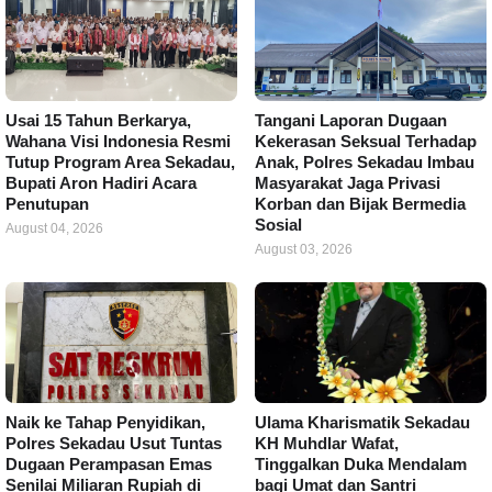
Usai 15 Tahun Berkarya,
Tangani Laporan Dugaan
Wahana Visi Indonesia Resmi
Kekerasan Seksual Terhadap
Tutup Program Area Sekadau,
Anak, Polres Sekadau Imbau
Bupati Aron Hadiri Acara
Masyarakat Jaga Privasi
Penutupan
Korban dan Bijak Bermedia
Sosial
August 04, 2026
August 03, 2026
Naik ke Tahap Penyidikan,
Ulama Kharismatik Sekadau
Polres Sekadau Usut Tuntas
KH Muhdlar Wafat,
Dugaan Perampasan Emas
Tinggalkan Duka Mendalam
Senilai Miliaran Rupiah di
bagi Umat dan Santri