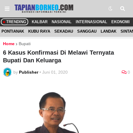
TRENDING
KALBAR
NASIONAL
INTERNASIONAL
EKONOMI
PONTIANAK
KUBU RAYA
SEKADAU
SANGGAU
LANDAK
SINTA
Home
Bupati
6 Kasus Konfirmasi Di Melawi Ternyata
Bupati Dan Keluarga
by
Publisher
•
Juni 01, 2020
0